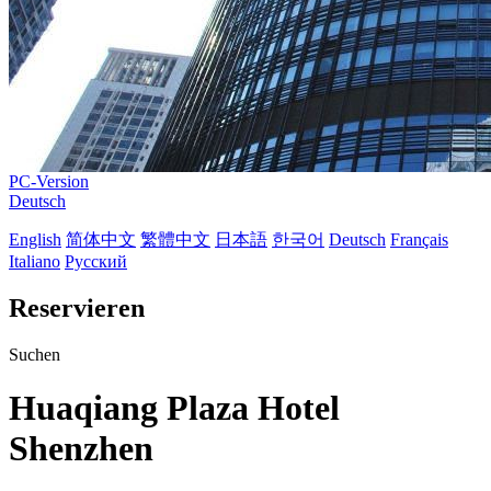
PC-Version
Deutsch
English
简体中文
繁體中文
日本語
한국어
Deutsch
Français
Italiano
Русский
Reservieren
Suchen
Huaqiang Plaza Hotel
Shenzhen