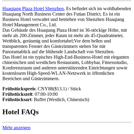
Huaqiang Plaza Hotel Shenzhen
, Es befindet sich im wohlhabenden
Huaqiang North Business Center des Futian District. Es ist ein
Business Hotel verwaltet und betrieben von Shenzhen Huaqiang
Hotel Management Co., Ltd.
Das Gebäude des Huaqiang Plaza Hotel ist 36-stöckige Höhe, mit
mehr als 200-Zimmer, jeder Raum ist mehr als 45-Quadratmeter,
Weitblick, geräumig und komfortabel;Vor dem hellen und
transparenten Fenster des Gästezimmers stehen Sie mit
Panoramablick auf die blühende Landschaft von Shenzhen.
Das Hotel ist ein typisches High-End-Business-Hotel mit eleganten
chinesischen und westlichen Restaurants, Lobbybar, Fitnessstudio,
Konferenzraum und anderen unterstützenden Einrichtungen sowie
kostenlosem High-Speed-WLAN-Netzwerk in öffentlichen
Bereichen und Gästezimmern.
Frühstückspreis
: CNY88($13.1) / Stück
Frühstückszeit
: 07:00-10:00
Frühstücksart
: Buffet (Westlich, Chinesisch)
Hotel FAQs
Mehr anzeigen